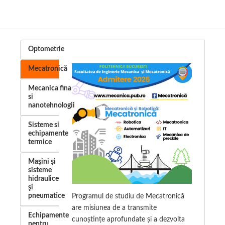
Specializari
Contact
Optometrie
Mecatronică
Mecanica fina
si
nanotehnologii
Sisteme si
echipamente
termice
Maşini şi
sisteme
hidraulice
şi
pneumatice
Programul de studiu de Mecatronică
are misiunea de a transmite
Echipamente
cunoștințe aprofundate și a dezvolta
pentru