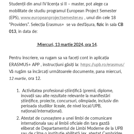
Studenții din anul IV licența si II – master, pot alege ca
mobilitate de studiu programul European Project Semester
(EPS),
www.europeanprojectsemester.eu
, unul din cele 18
“Providers”. Selecția Erasmus+ se va desfășura,
fizic
în sala
CB
013
, in data de:
Miercuri, 13 martie 2024, ora 14
.
Pentru înscriere, va rugam sa va faceți cont in aplicația
ERASMUS+ APP , instrucțiuni găsiți la:
https://upb.ro/erasmus/
Vă rugăm sa încărcați următoarele documente, pana miercuri,
12 martie
, ora 12.
Activitatea profesional-științifică (premii, diplome,
inovații sau alte rezultate relevante la manifestări
științifice, proiecte, concursuri, olimpiade, inclusiv din
perioada studiilor liceale, de nivel local/UPB,
național/internațional).
Atestat de cunoaștere a unei limbi de comunicare
internaționala sau al limbii oficiale din tara gazdă
eliberat de Departamentul de Limbi Moderne de la UPB
sau de către o instituție abilitată (ex. atestat Cambridge,