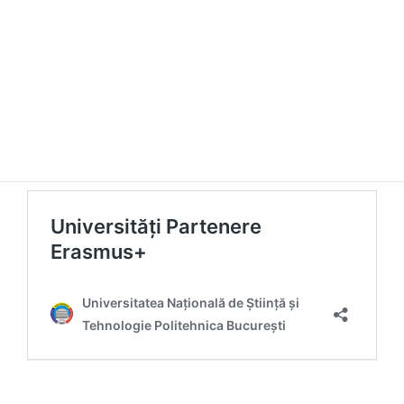
Anunt 28.02.2024
Sunteți așteptați la selecția pentru mobilități ERASMUS+
(studiu sau practic). Astfel, vă puteți alege o universitate
parteneră din link-ul de mai jos.